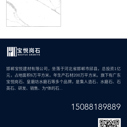
邯郸宝悦建材有限公司，坐落于河北省邯郸市邱县，总投资1亿
元，占地面积6万平方米，年生产石材200万平方米。旗下有广东
宝悦岗石、皇磨坊水磨石等多个品牌，是集人造石、水磨石、石
英石、研发、销售、为*体的石...
15088189889