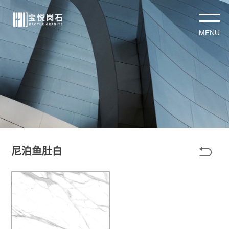

尼泊鱼肚白