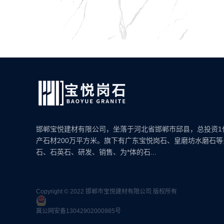
邯郸宝悦建材有限公司，坐落于河北省邯郸市邱县，总投资1
产石材200万平方米。旗下有广东宝悦岗石、皇磨坊水磨石
石、石英石、研发、销售、为*体的石...
Copyright © 2022 邯郸市宝悦建材有限公司 版权所有
冀公网安备13042902000985号