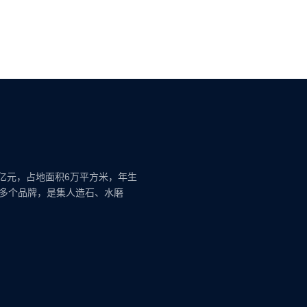
亿元，占地面积6万平方米，年生
等多个品牌，是集人造石、水磨