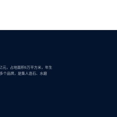
亿元，占地面积6万平方米，年生
等多个品牌，是集人造石、水磨