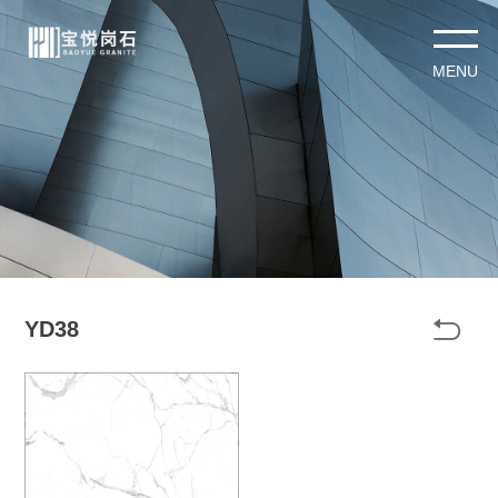

YD38