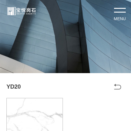

YD20