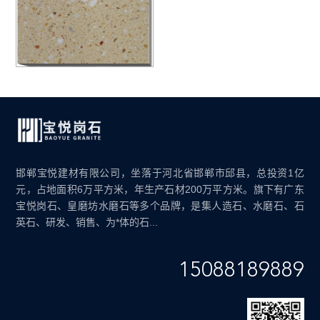
邯郸宝悦建材有限公司，坐落于河北省邯郸市邱县，总投资1亿
元，占地面积6万平方米，年生产石材200万平方米。旗下有广东
宝悦岗石、皇磨坊水磨石等多个品牌，是集人造石、水磨石、石
英石、研发、销售、为*体的石...
15088189889